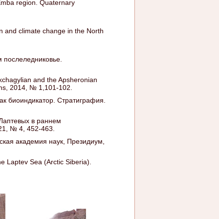
-Emba region. Quaternary
on and climate change in the North
м послеледниковье.
kchagylian and the Apsheronian
sins, 2014, № 1,101-102.
ак биоиндикатор. Стратиграфия.
Лаптевых в раннем
1, № 4, 452-463.
ская академия наук, Президиум,
e Laptev Sea (Arctic Siberia).