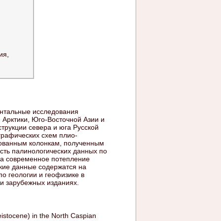
ия,
ентальные исследования
Арктики, Юго-Восточной Азии и
трукции севера и юга Русской
графических схем плио-
ованным колонкам, полученным
сть палинологических данных по
на современное потепление
кие данные содержатся на
по геологии и геофизике в
 и зарубежных изданиях.
eistocene) in the North Caspian