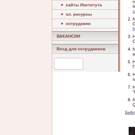
r
сайты Института
I
с
эл. ресурсы
N
сотрудники
C
h
ВАКАНСИИ
Н
С
Вход для сотрудников
N
a
Н
Г
Н
п
Н
"
N
Q
Библ