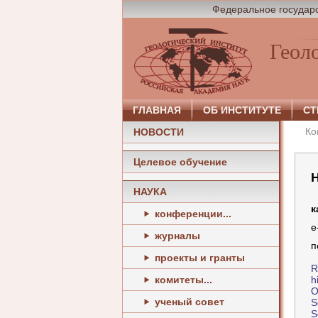
Федеральное государс
Геол
ГЛАВНАЯ
ОБ ИНСТИТУТЕ
СТ
Ко
НОВОСТИ
Целевое обучение
НАУКА
к
конференции...
e
журналы
п
проекты и гранты
R
комитеты...
h
O
ученый совет
S
S