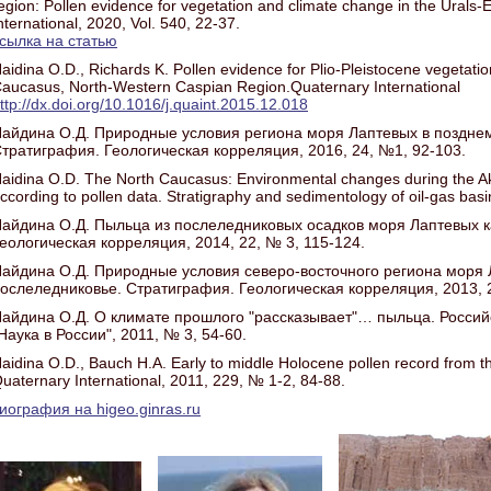
egion: Pollen evidence for vegetation and climate change in the Urals
nternational, 2020, Vol. 540, 22-37.
сылка на статью
aidina O.D., Richards K. Pollen evidence for Plio-Pleistocene vegetati
aucasus, North-Western Caspian Region.Quaternary International
ttp://dx.doi.org/10.1016/j.quaint.2015.12.018
айдина О.Д. Природные условия региона моря Лаптевых в поздне
тратиграфия. Геологическая корреляция, 2016, 24, №1, 92-103.
aidina O.D. The North Caucasus: Environmental changes during the A
ccording to pollen data. Stratigraphy and sedimentology of oil-gas ba
айдина О.Д. Пыльца из послеледниковых осадков моря Лаптевых к
еологическая корреляция, 2014, 22, № 3, 115-124.
айдина О.Д. Природные условия северо-восточного региона моря 
ослеледниковье. Стратиграфия. Геологическая корреляция, 2013, 2
айдина О.Д. О климате прошлого "рассказывает"… пыльца. Россий
Наука в России", 2011, № 3, 54-60.
aidina O.D., Bauch H.A. Early to middle Holocene pollen record from th
uaternary International, 2011, 229, № 1-2, 84-88.
иография на higeo.ginras.ru