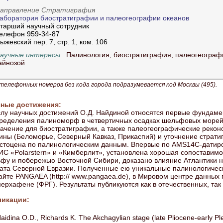
аправление Стратиграфия
аборатория биостратиграфии и палеогеографии океанов
тарший научный сотрудник
елефон 959-34-87
ыжевский пер. 7, стр. 1, ком. 106
аучные интересы.
Палинология, биостратиграфия, палеогеограф
айнозой
телефонных номеров без кода города подразумевается код Москвы (495).
ные достижения:
слу научных достижений О.Д. Найдиной относятся первые фундам
ределения палиноморф в четвертичных осадках шельфовых морей 
начение для биостратиграфии, а также палеогеографические реконс
ины (Беломорье, Северный Кавказ, Прикаспий) и уточнение страти
стоцена по палинологическим данным. Впервые по AMS14C-датир
ИС «Polarstern» и «Кимберлит», установлена хорошая сопоставимо
фу и побережью Восточной Сибири, доказано влияние Атлантики 
ата Северной Евразии. Полученные ею уникальные палинологичес
айте PANGAEA (http:// www.pangaea.de), в Мировом центре данных 
ерхафене (ФРГ). Результаты публикуются как в отечественных, так
ликации:
aidina O.D., Richards K. The Akchagylian stage (late Pliocene-early Pl