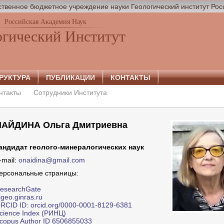
твенное бюджетное учреждение науки Геологический институт Рос
Российская Академия Наук
огический Институт
РУКТУРА
ПУБЛИКАЦИИ
КОНТАКТЫ
нтакты
Сотрудники Института
НАЙДИНА Ольга Дмитриевна
андидат геолого-минералогических наук
-mail:
onaidina@gmail.com
ерсональные страницы:
esearchGate
igeo.ginras.ru
RCID ID: orcid.org/0000-0001-8129-6381
cience Index (РИНЦ)
copus Author ID 6506855033