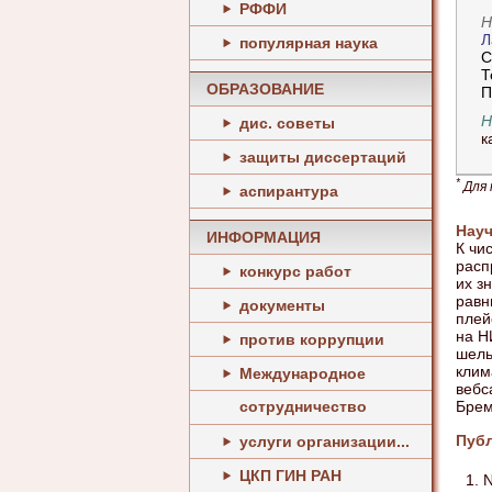
РФФИ
Н
Л
популярная наука
С
Т
ОБРАЗОВАНИЕ
П
Н
дис. советы
к
защиты диссертаций
*
Для 
аспирантура
Науч
ИНФОРМАЦИЯ
К чи
расп
конкурс работ
их з
равн
документы
плей
на Н
против коррупции
шель
клим
Международное
вебс
сотрудничество
Брем
Пуб
услуги организации...
ЦКП ГИН РАН
N