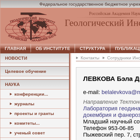
Федеральное государственное бюджетное учреж
Российская Академия Нау
Геологический Ин
ГЛАВНАЯ
ОБ ИНСТИТУТЕ
СТРУКТУРА
ПУБЛИКАЦ
Контакты
Сотрудники Инс
НОВОСТИ
Целевое обучение
ЛЕВКОВА Бэла Д
НАУКА
e-mail:
belalevkova@m
конференции...
Направление Тектон
журналы
Лаборатория геодина
проекты и гранты
докембрия и фанеро
Младший научный со
комитеты...
Телефон 953-06-85
ученый совет
Пыжевский пер. 7, стр