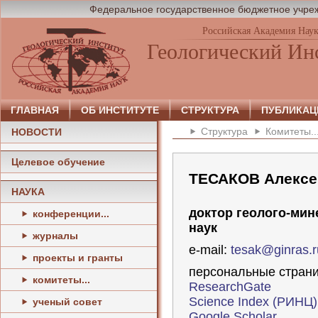
Федеральное государственное бюджетное учреж
Российская Академия Нау
Геологический Ин
ГЛАВНАЯ
ОБ ИНСТИТУТЕ
СТРУКТУРА
ПУБЛИКАЦ
Структура
Комитеты..
НОВОСТИ
Целевое обучение
ТЕСАКОВ Алексе
НАУКА
доктор геолого-мин
конференции...
наук
журналы
e-mail:
tesak@ginras.r
проекты и гранты
персональные стран
комитеты...
ResearchGate
Science Index (РИНЦ)
ученый совет
Google Scholar