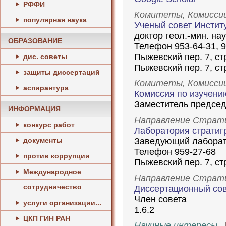
РФФИ
Комитеты, Комисси
популярная наука
Ученый совет Инстит
доктор геол.-мин. нау
ОБРАЗОВАНИЕ
Телефон 953-64-31, 9
Пыжевский пер. 7, стр
дис. советы
Пыжевский пер. 7, стр
защиты диссертаций
Комитеты, Комисси
аспирантура
Комиссия по изучени
Заместитель председ
ИНФОРМАЦИЯ
Направление Страт
конкурс работ
Лаборатория стратиг
документы
Заведующий лаборат
Телефон 959-27-68
против коррупции
Пыжевский пер. 7, стр
Международное
Направление Страт
сотрудничество
Диссертационный сов
Член совета
услуги организации...
1.6.2
ЦКП ГИН РАН
Научные интересы.
Б