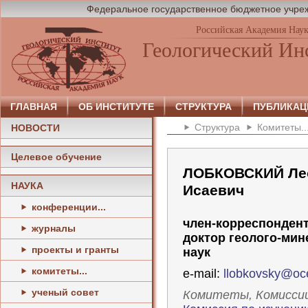
Федеральное государственное бюджетное учреж
Российская Академия Нау
Геологический Ин
ГЛАВНАЯ
ОБ ИНСТИТУТЕ
СТРУКТУРА
ПУБЛИКАЦ
Структура
Комитеты..
НОВОСТИ
Целевое обучение
ЛОБКОВСКИЙ Ле
НАУКА
Исаевич
конференции...
член-корреспонден
журналы
доктор геолого-мин
проекты и гранты
наук
комитеты...
e-mail:
llobkovsky@oc
ученый совет
Комитеты, Комисси