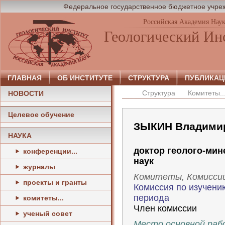
Федеральное государственное бюджетное учреж
Российская Академия Нау
Геологический Ин
ГЛАВНАЯ
ОБ ИНСТИТУТЕ
СТРУКТУРА
ПУБЛИКАЦ
Структура
Комитеты..
НОВОСТИ
Целевое обучение
ЗЫКИН Владимир
НАУКА
доктор геолого-мин
конференции...
наук
журналы
Комитеты, Комисси
проекты и гранты
Комиссия по изучени
периода
комитеты...
Член комиссии
ученый совет
Место основной ра