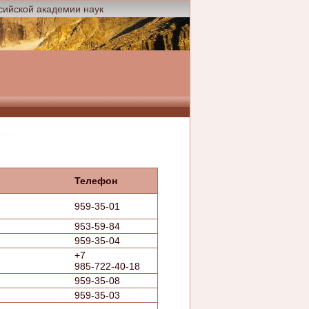
сийской академии наук
Телефон
959-35-01
953-59-84
959-35-04
+7
985-722-40-18
959-35-08
959-35-03