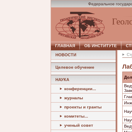
Федеральное государс
Геол
ГЛАВНАЯ
ОБ ИНСТИТУТЕ
СТ
Ст
НОВОСТИ
Ла
Целевое обучение
Дол
НАУКА
Вед
конференции...
Зав
Гла
журналы
Инж
проекты и гранты
Нау
комитеты...
Нау
ученый совет
Вед