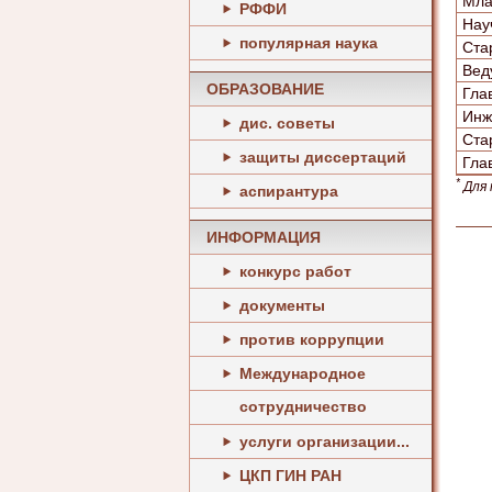
Мла
РФФИ
Нау
популярная наука
Ста
Вед
ОБРАЗОВАНИЕ
Гла
Инж
дис. советы
Ста
защиты диссертаций
Гла
*
Для 
аспирантура
ИНФОРМАЦИЯ
конкурс работ
документы
против коррупции
Международное
сотрудничество
услуги организации...
ЦКП ГИН РАН