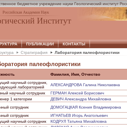
твенное бюджетное учреждение науки Геологический институт Рос
Российская Академия Наук
огический Институт
РУКТУРА
ПУБЛИКАЦИИ
КОНТАКТЫ
руктура
Стратиграфия
Лаборатория палеофлористики
боратория палеофлористики
жность
Фамилия, Имя, Отчество
ущий научный сотрудник,
АЛЕКСАНДРОВА Галина Николаевна
едующий лабораторией
вный научный сотрудник
ГЕРМАН Алексей Борисович
енер 1 категории
ДЕВИЧ Александра Михайловна
чный сотрудник
ДОМОГАЦКАЯ Ксения Владимировна
чный сотрудник
ИГНАТЬЕВ Игорь Анатольевич
ущий научный сотрудник
КОДРУЛ Татьяна Михайловна